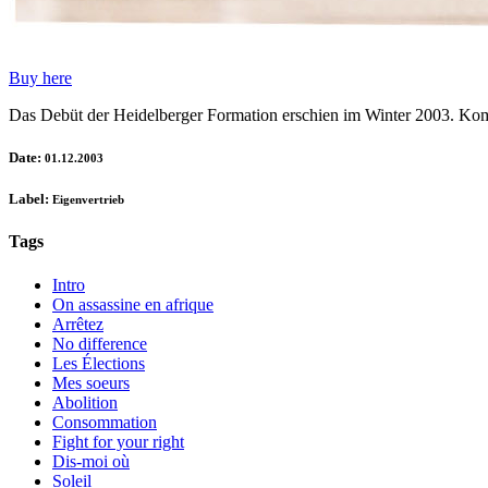
Buy here
Das Debüt der Heidelberger Formation erschien im Winter 2003. Komp
Date:
01.12.2003
Label:
Eigenvertrieb
Tags
Intro
On assassine en afrique
Arrêtez
No difference
Les Élections
Mes soeurs
Abolition
Consommation
Fight for your right
Dis-moi où
Soleil