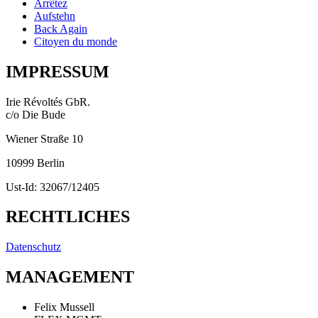
Arrêtez
Aufstehn
Back Again
Citoyen du monde
IMPRESSUM
Irie Révoltés GbR.
c/o Die Bude
Wiener Straße 10
10999 Berlin
Ust-Id: 32067/12405
RECHTLICHES
Datenschutz
MANAGEMENT
Felix Mussell