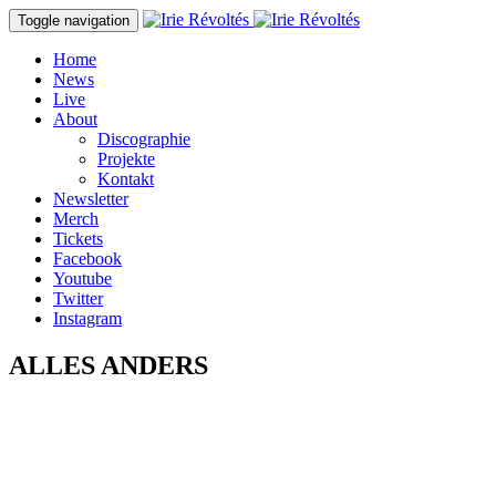
Direkt zum Inhalt
Toggle navigation
Home
News
Live
About
Discographie
Projekte
Kontakt
Newsletter
Merch
Tickets
Facebook
Youtube
Twitter
Instagram
ALLES ANDERS